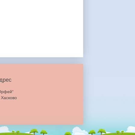
дрес
Орфей“
 Хасково