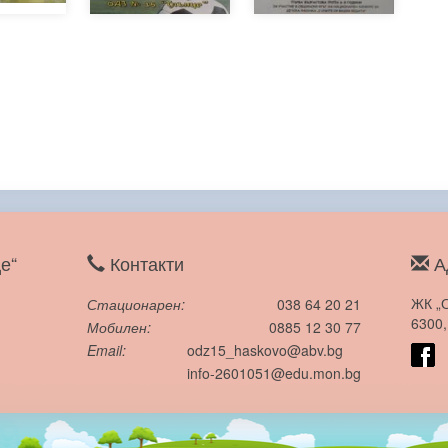
е“
Контакти
А
ЖК „
Стационарен
038 64 20 21
6300,
Мобилен
0885 12 30 77
Email
odz15_haskovo@abv.bg
info-2601051@edu.mon.bg