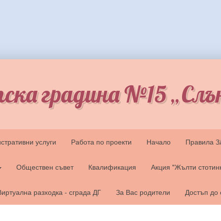
ска градина №15 „Слъ
стративни услуги
Работа по проекти
Начало
Правила 
Обществен съвет
Квалификация
Акция "Жълти стотин
Виртуална разходка - сграда ДГ
За Вас родители
Достъп до