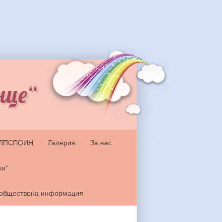
нце“
ЗЛПСПОИН
Галерия
За нас
ки"
 обществена информация