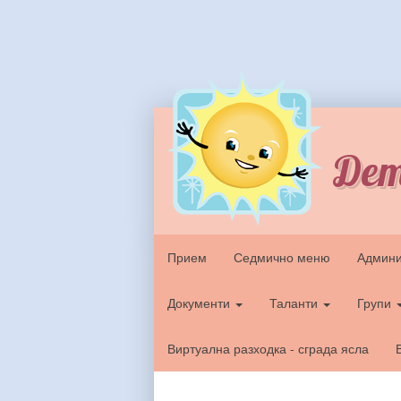
Дет
Прием
Седмично меню
Админи
Документи
Таланти
Групи
Виртуална разходка - сграда ясла