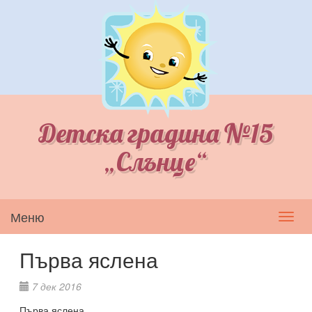
Детска градина №15
„Слънце“
Меню
Toggl
navig
Първа яслена
7 дек 2016
Първа яслена