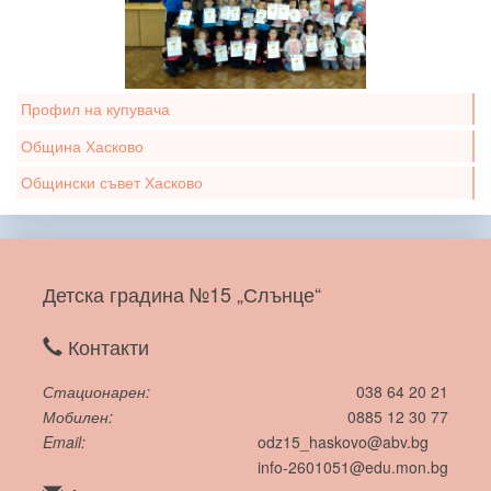
Профил на купувача
Община Хасково
Общински съвет Хасково
Детска градина №15 „Слънце“
Контакти
Стационарен
038 64 20 21
Мобилен
0885 12 30 77
Email
odz15_haskovo@abv.bg
info-2601051@edu.mon.bg