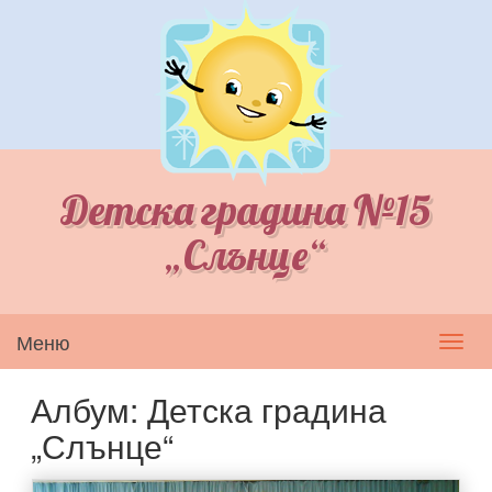
Детска градина №15
„Слънце“
Меню
Toggl
navig
Албум: Детска градина
„Слънце“