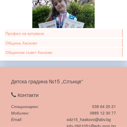
Профил на купувача
Община Хасково
Общински съвет Хасково
Детска градина №15 „Слънце“
Контакти
Стационарен
038 64 20 21
Мобилен
0885 12 30 77
Email
odz15_haskovo@abv.bg
info-2601051@edu.mon.bg