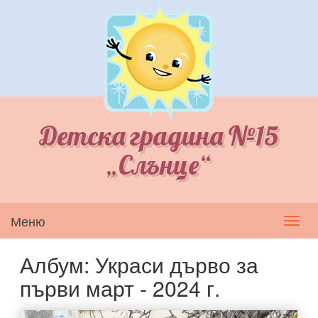
Детска градина №15
„Слънце“
Меню
Toggl
navig
Албум: Украси дърво за
първи март - 2024 г.