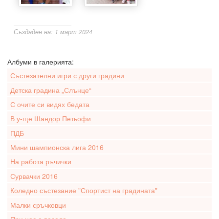
Създаден на: 1 март 2024
Албуми в галерията:
Състезателни игри с други градини
Детска градина „Слънце“
С очите си видях бедата
В у-ще Шандор Петьофи
ПДБ
Мини шампионска лига 2016
На работа ръчички
Сурвачки 2016
Коледно състезание "Спортист на градината"
Малки сръчковци
При нас е весело