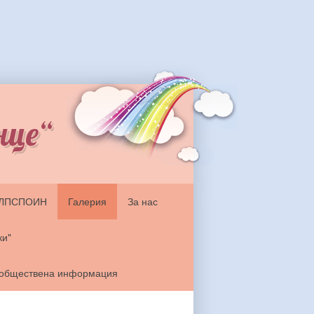
нце“
ЗЛПСПОИН
Галерия
За нас
ки"
 обществена информация