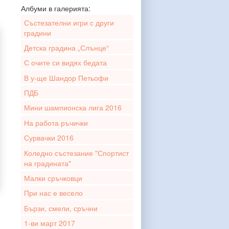
Албуми в галерията:
Състезателни игри с други
градини
Детска градина „Слънце“
С очите си видях бедата
В у-ще Шандор Петьофи
ПДБ
Мини шампионска лига 2016
На работа ръчички
Сурвачки 2016
Коледно състезание "Спортист
на градината"
Малки сръчковци
При нас е весело
Бързи, смели, сръчни
1-ви март 2017