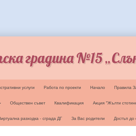
ска градина №15 „Слъ
стративни услуги
Работа по проекти
Начало
Правила 
Обществен съвет
Квалификация
Акция "Жълти стотин
Виртуална разходка - сграда ДГ
За Вас родители
Достъп до