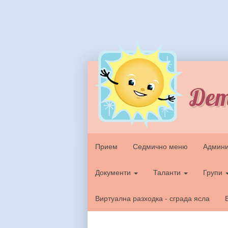
Дет
Прием
Седмично меню
Админи
Документи
Таланти
Групи
Виртуална разходка - сграда ясла