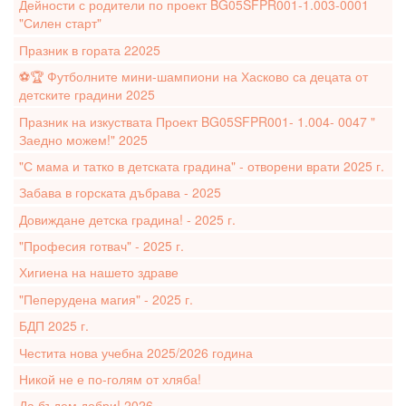
Дейности с родители по проект BG05SFPR001-1.003-0001
"Силен старт"
Празник в гората 22025
⚽️🏆 Футболните мини-шампиони на Хасково са децата от
детските градини 2025
Празник на изкуствата Проект BG05SFPR001- 1.004- 0047 "
Заедно можем!" 2025
"С мама и татко в детската градина" - отворени врати 2025 г.
Забава в горската дъбрава - 2025
Довиждане детска градина! - 2025 г.
"Професия готвач" - 2025 г.
Хигиена на нашето здраве
"Пеперудена магия" - 2025 г.
БДП 2025 г.
Честита нова учебна 2025/2026 година
Никой не е по-голям от хляба!
Да бъдем добри! 2026