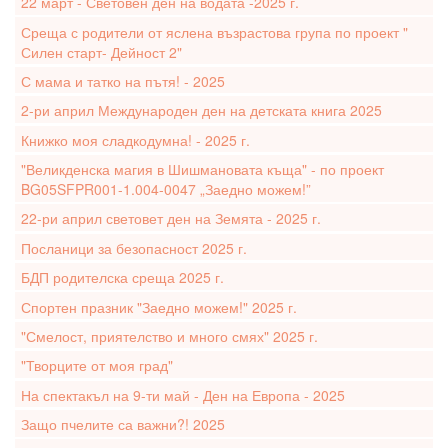
22 март - Световен ден на водата -2025 г.
Среща с родители от яслена възрастова група по проект "
Силен старт- Дейност 2"
С мама и татко на пътя! - 2025
2-ри април Международен ден на детската книга 2025
Книжко моя сладкодумна! - 2025 г.
"Великденска магия в Шишмановата къща" - по проект
BG05SFPR001-1.004-0047 „Заедно можем!”
22-ри април световет ден на Земята - 2025 г.
Посланици за безопасност 2025 г.
БДП родителска среща 2025 г.
Спортен празник "Заедно можем!" 2025 г.
"Смелост, приятелство и много смях" 2025 г.
"Творците от моя град"
На спектакъл на 9-ти май - Ден на Европа - 2025
Защо пчелите са важни?! 2025