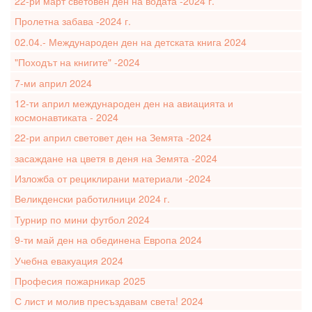
22-ри март световен ден на водата -2024 г.
Пролетна забава -2024 г.
02.04.- Международен ден на детската книга 2024
"Походът на книгите" -2024
7-ми април 2024
12-ти април международен ден на авиацията и
космонавтиката - 2024
22-ри април световет ден на Земята -2024
засаждане на цветя в деня на Земята -2024
Изложба от рециклирани материали -2024
Великденски работилници 2024 г.
Турнир по мини футбол 2024
9-ти май ден на обединена Европа 2024
Учебна евакуация 2024
Професия пожарникар 2025
С лист и молив пресъздавам света! 2024