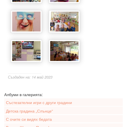
Създаден на: 14 май 2023
Албуми в галерията:
Състезателни игри с други градини
Детска градина „Слънце“
С очите си видях бедата