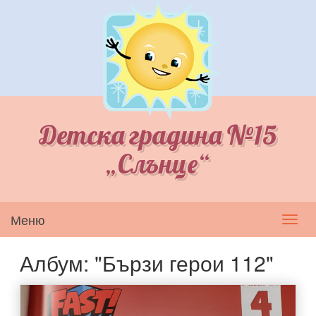
Детска градина №15
„Слънце“
Меню
Toggl
navig
Албум: "Бързи герои 112"