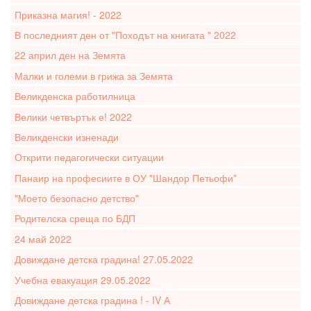
Приказна магия! - 2022
В последният ден от "Походът на книгата " 2022
22 април ден на Земята
Малки и големи в грижа за Земята
Великденска работилница
Велики четвъртък е! 2022
Великденски изненади
Открити педагогически ситуации
Панаир на професиите в ОУ "Шандор Петьофи"
"Моето безопасно детство"
Родителска среща по БДП
24 май 2022
Довиждане детска градина! 27.05.2022
Учебна евакуация 29.05.2022
Довиждане детска градина ! - IV А