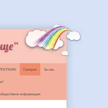
нце“
ЗЛПСПОИН
Галерия
За нас
ки"
 обществена информация