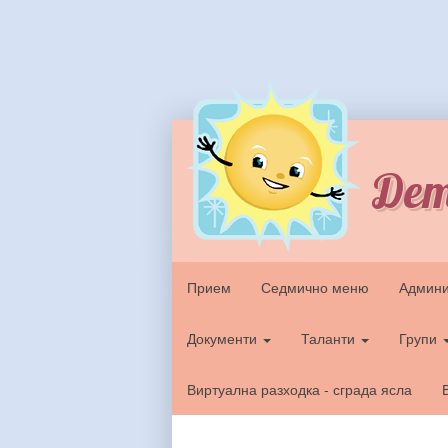
Дет
Прием
Седмично меню
Админи
Документи
Таланти
Групи
Виртуална разходка - сграда ясла