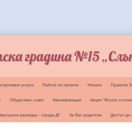
ска градина №15 „Слъ
стративни услуги
Работа по проекти
Начало
Правила 
Обществен съвет
Квалификация
Акция "Жълти стотин
Виртуална разходка - сграда ДГ
За Вас родители
Достъп до