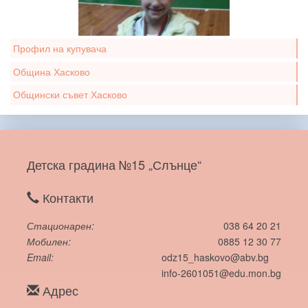
Профил на купувача
Община Хасково
Общински съвет Хасково
Детска градина №15 „Слънце“
Контакти
Стационарен
038 64 20 21
Мобилен
0885 12 30 77
Email
odz15_haskovo@abv.bg
info-2601051@edu.mon.bg
Адрес