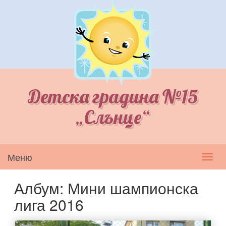
Детска градина №15
„Слънце“
Меню
Toggl
navig
Албум: Мини шампионска
лига 2016