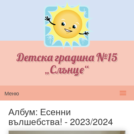
Детска градина №15
„Слънце“
Меню
Toggl
navig
Албум: Есенни
вълшебства! - 2023/2024