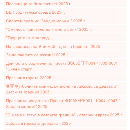
Посланици за безопасност 2025 г.
БДП родителска среща 2025 г.
Спортен празник "Заедно можем!" 2025 г.
"Смелост, приятелство и много смях" 2025 г.
"Творците от моя град"
На спектакъл на 9-ти май - Ден на Европа - 2025
Защо пчелите са важни?! 2025
Дейности с родители по проект BG05SFPR001-1.003-0001
"Силен старт"
Празник в гората 22025
⚽️🏆 Футболните мини-шампиони на Хасково са децата от
детските градини 2025
Празник на изкуствата Проект BG05SFPR001- 1.004- 0047 "
Заедно можем!" 2025
"С мама и татко в детската градина" - отворени врати 2025 г.
Забава в горската дъбрава - 2025