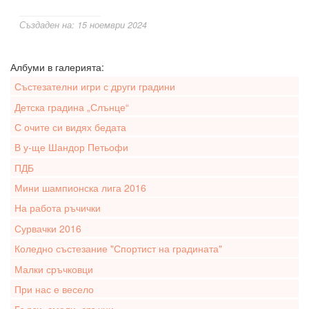
Създаден на: 15 ноември 2024
Албуми в галерията:
Състезателни игри с други градини
Детска градина „Слънце“
С очите си видях бедата
В у-ще Шандор Петьофи
ПДБ
Мини шампионска лига 2016
На работа ръчички
Сурвачки 2016
Коледно състезание "Спортист на градината"
Малки сръчковци
При нас е весело