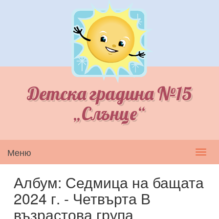
Детска градина №15
„Слънце“
Меню
Toggl
navig
Албум: Седмица на бащата
2024 г. - Четвърта В
възрастова група