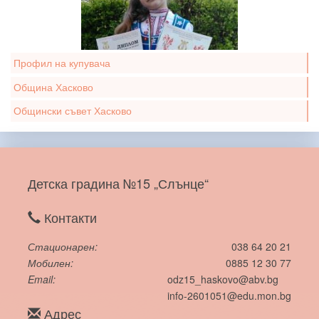
Профил на купувача
Община Хасково
Общински съвет Хасково
Детска градина №15 „Слънце“
Контакти
Стационарен
038 64 20 21
Мобилен
0885 12 30 77
Email
odz15_haskovo@abv.bg
info-2601051@edu.mon.bg
Адрес