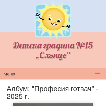
Детска градина №15
„Слънце“
Меню
Toggl
navig
Албум: "Професия готвач" -
2025 г.