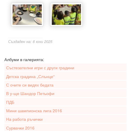
Създаден на: 6 юни 2025
Албуми в галерията:
Състезателни игри с други градини
Детска градина „Слънце“
С очите си видях бедата
В у-ще Шандор Петьофи
ПДБ
Мини шампионска лига 2016
На работа ръчички
Сурвачки 2016