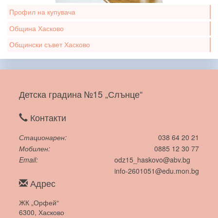
Профил на купувача
Община Хасково
Общински съвет Хасково
Детска градина №15 „Слънце“
Контакти
Стационарен
038 64 20 21
Мобилен
0885 12 30 77
Email
odz15_haskovo@abv.bg
info-2601051@edu.mon.bg
Адрес
ЖК „Орфей“
6300, Хасково