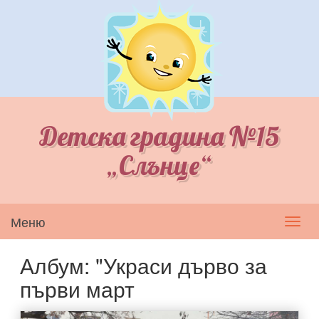
Детска градина №15
„Слънце“
Меню
Toggl
navig
Албум: "Украси дърво за
първи март