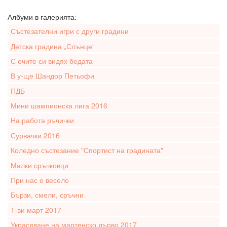
Албуми в галерията:
Състезателни игри с други градини
Детска градина „Слънце“
С очите си видях бедата
В у-ще Шандор Петьофи
ПДБ
Мини шампионска лига 2016
На работа ръчички
Сурвачки 2016
Коледно състезание "Спортист на градината"
Малки сръчковци
При нас е весело
Бързи, смели, сръчни
1-ви март 2017
Украсяване на мартенско дърво 2017